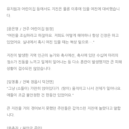
유치원과 어린이집 등에서도 지진은 물론 이후에 있을 여진에 대비했습니
다.
[윤은영 / 전주 어린이집 원장]
"여진을 조심하라고 하잖아요. 저희도 어떻게 해야하나 항상 긴장은 하고
있었어요. 실내에서 혹시 여진 있을 때는 책상 밑으로…."
지진이 발생한 지역 인근의 농가와 축사에선, 축사에 있던 수십여 마리의
젖소가 진동을 느끼고 일제히 일어나는 등 다소 혼란이 발생했지만 큰 피해
상황이 접수되진 않았습니다.
[임영홍 / 전북 정읍시 덕천면]
"그냥 (소들이) 가만히 앉아있다가. (땅이) 움직이고 나서 전체가 일어나요.
애들이 조금 불안정한 건 한동안 있었어요."
큰 지진을 거의 겪어보지 못했던 주민들은 갑작스런 지진에 놀랐다고 말합
니다.
[문춘자 / 부안군 주민]