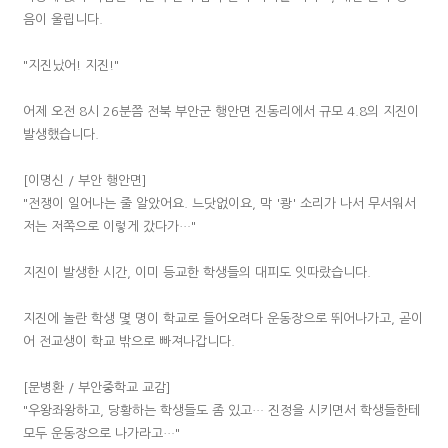
음이 울립니다.
"지진났어! 지진!"
어제 오전 8시 26분쯤 전북 부안군 행안면 진동리에서 규모 4.8의 지진이
발생했습니다.
[이명신 / 부안 행안면]
"전쟁이 일어나는 줄 알았어요. 느닷없이요, 막 '쾅' 소리가 나서 무서워서
저는 저쪽으로 이렇게 갔다가…"
지진이 발생한 시간, 이미 등교한 학생들의 대피도 잇따랐습니다.
지진에 놀란 학생 몇 명이 학교로 들어오려다 운동장으로 뛰어나가고, 곧이
어 전교생이 학교 밖으로 빠져나갑니다.
[문병환 / 부안중학교 교감]
"우왕좌왕하고, 당황하는 학생들도 좀 있고… 진정을 시키면서 학생들한테
모두 운동장으로 나가라고…"