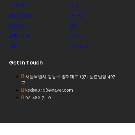
공지사항
소개
지진관련자료
인사말
후원혜택
연혁
활동게시판
조직도
커뮤니티
오시는 길
Get In Touch
서울특별시 강동구 양재대로 1371 둔촌빌딩 407
호
kedsa0408@naver.com
02-482-7110