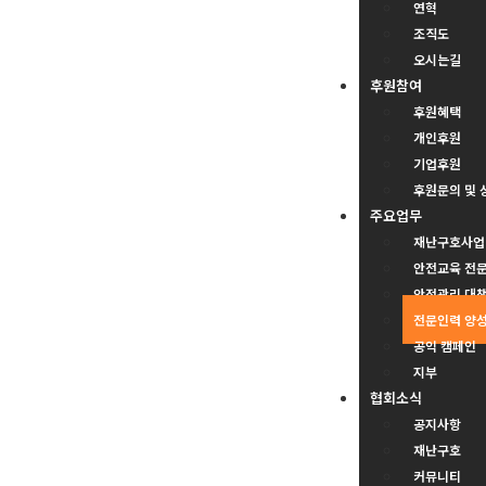
연혁
조직도
오시는길
후원참여
후원혜택
개인후원
기업후원
후원문의 및 
주요업무
재난구호사업
안전교육 전
안전관리 대
전문인력 양
공익 캠페인
지부
협회소식
공지사항
재난구호
커뮤니티