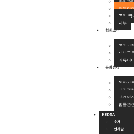
안전관리
전문인력
공익 캠
지부
협회소식
공지사
재난구
커뮤니
문화광장
일반자
지진관
관련영
법률관
KEDSA
소개
인사말