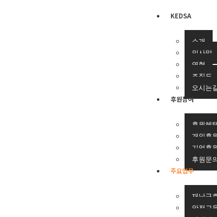
KEDSA
소개
인사말
연혁
조직도
오시는
후원참여
후원혜
개인후
기업후
후원문의
주요업무
재난구
안전교육