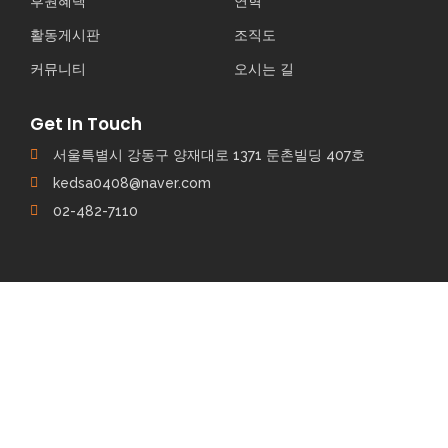
후원혜택
연혁
활동게시판
조직도
커뮤니티
오시는 길
Get In Touch
서울특별시 강동구 양재대로 1371 둔촌빌딩 407호
kedsa0408@naver.com
02-482-7110